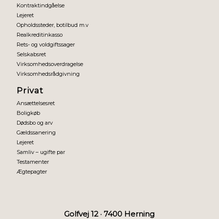
Kontraktindgåelse
Lejeret
Opholdssteder, botilbud m.v
Realkreditinkasso
Rets- og voldgiftssager
Selskabsret
Virksomhedsoverdragelse
Virksomhedsrådgivning
Privat
Ansættelsesret
Boligkøb
Dødsbo og arv
Gældssanering
Lejeret
Samliv – ugifte par
Testamenter
Ægtepagter
Golfvej 12 · 7400 Herning