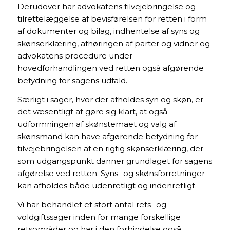
Derudover har advokatens tilvejebringelse og
tilrettelæggelse af bevisførelsen for retten i form
af dokumenter og bilag, indhentelse af syns og
skønserklæring, afhøringen af parter og vidner og
advokatens procedure under
hovedforhandlingen ved retten også afgørende
betydning for sagens udfald.
Særligt i sager, hvor der afholdes syn og skøn, er
det væsentligt at gøre sig klart, at også
udformningen af skønstemaet og valg af
skønsmand kan have afgørende betydning for
tilvejebringelsen af en rigtig skønserklæring, der
som udgangspunkt danner grundlaget for sagens
afgørelse ved retten. Syns- og skønsforretninger
kan afholdes både udenretligt og indenretligt.
Vi har behandlet et stort antal rets- og
voldgiftssager inden for mange forskellige
retsområder og har i den forbindelse også