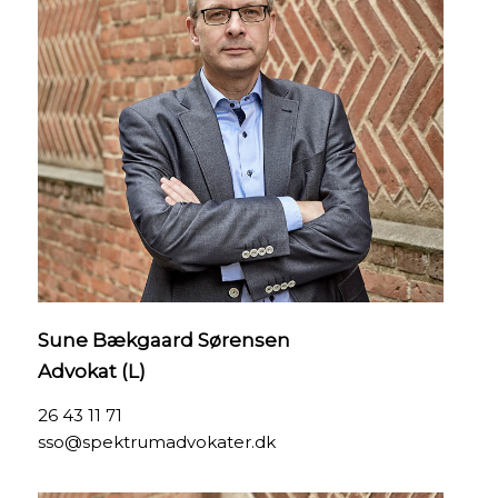
Sune Bækgaard Sørensen
Advokat (L)
26 43 11 71
sso@spektrumadvokater.dk