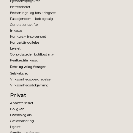
Ejendomsprojekter
Entrepriseret
Erstatnings- og forsikringsret
Fast ejendom – køb og salg
Generationsskifte
Inkasso
Konkurs – insolvensret
Kontraktindgåelse
Lejeret
Opholdssteder, botilbud m.v
Realkreditinkasso
Rets- og voldgiftssager
Selskabsret
Virksomhedsoverdragelse
Virksomhedsrådgivning
Privat
Ansættelsesret
Boligkøb
Dødsbo og arv
Gældssanering
Lejeret
Samliv – ugifte par