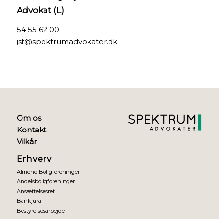
Advokat (L)
54 55 62 00
jst@spektrumadvokater.dk
Om os
Kontakt
Vilkår
Erhverv
Almene Boligforeninger
Andelsboligforeninger
Ansættelsesret
Bankjura
Bestyrelsesarbejde