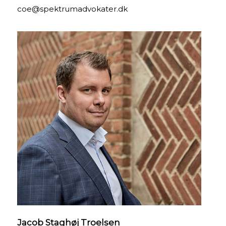
coe@spektrumadvokater.dk
Jacob Staghøj Troelsen